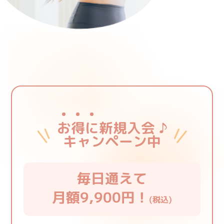
お
得
に
新規入会 ♪
キャンペーン中
毎日通えて
月額9,900円！
(税込)